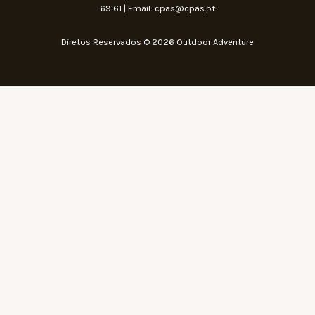
69 61 | Email: cpas@cpas.pt
Diretos Reservados © 2026 Outdoor Adventure